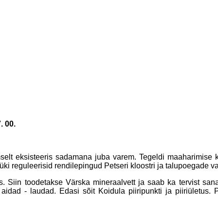
. 00.
selt eksisteeris sadamana juba varem. Tegeldi maaharimise kõ
i reguleerisid rendilepingud Petseri kloostri ja talupoegade vah
Siin toodetakse Värska mineraalvett ja saab ka tervist san
 aidad - laudad. Edasi sõit Koidula piiripunkti ja piiriületu