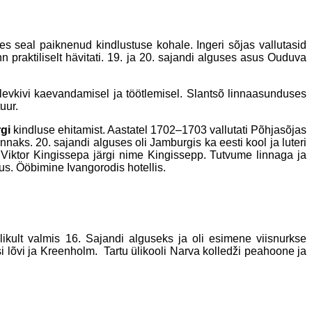
seal paiknenud kindlustuse kohale. Ingeri sõjas vallutasid
praktiliselt hävitati. 19. ja 20. sajandi alguses asus Ouduva
levkivi kaevandamisel ja töötlemisel. Slantsõ linnaasunduses
uur.
gi
kindluse ehitamist. Aastatel 1702–1703 vallutati Põhjasõjas
ks. 20. sajandi alguses oli Jamburgis ka eesti kool ja luteri
Viktor Kingissepa järgi nime Kingissepp. Tutvume linnaga ja
us. Ööbimine Ivangorodis hotellis.
likult valmis 16. Sajandi alguseks ja oli esimene viisnurkse
i lõvi ja Kreenholm. Tartu ülikooli Narva kolledži peahoone ja