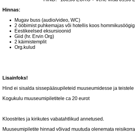
Hinnas:
Mugav buss (audio/video, WC)
2 ööbimist puhkemajas või hotellis koos hommikusöögi
Eestikeelsed eksursioonid
Giid (hr. Ervin Org)
2 käimistemplit
Org.kulud
Lisainfoks!
Hind ei sisalda sissepääsupileteid muuseumidesse ja teistele t
Kogukulu muuseumipiletitele ca 20 eurot
Kloostrites ja kirikutes vabatahtlikud annetused.
Muuseumipiletite hinnad võivad muutuda olenemata reisikorral