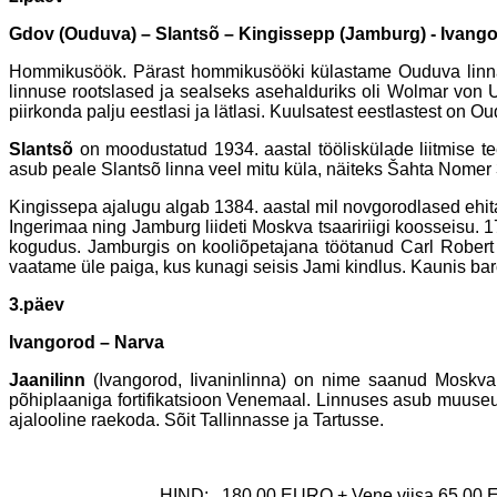
Gdov (Ouduva) – Slantsõ – Kingissepp (Jamburg) - Ivang
Hommikusöök. Pärast hommikusööki külastame Ouduva linna. 
linnuse rootslased ja sealseks asehalduriks oli Wolmar von U
piirkonda palju eestlasi ja lätlasi. Kuulsatest eestlastest on
Slantsõ
on moodustatud 1934. aastal tööliskülade liitmise t
asub peale Slantsõ linna veel mitu küla, näiteks Šahta Nomer 3.
Kingissepa ajalugu algab 1384. aastal mil novgorodlased ehit
Ingerimaa ning Jamburg liideti Moskva tsaaririigi koosseisu.
kogudus. Jamburgis on kooliõpetajana töötanud Carl Robert 
vaatame üle paiga, kus kunagi seisis Jami kindlus. Kaunis baro
3.päev
Ivangorod – Narva
Jaanilinn
(Ivangorod, Iivaninlinna) on nime saanud Moskva v
põhiplaaniga fortifikatsioon Venemaal. Linnuses asub muuseum
ajalooline raekoda. Sõit Tallinnasse ja Tartusse.
HIND: 180,00 EURO + Vene viisa 65,00 