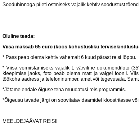
Sooduhinnaga pileti ostmiseks vajalik kehtiv soodustust tõen
Oluline teada:
Viisa maksab 65 euro (koos kohustusliku tervisekindlustu
* Pass peab olema kehtiv vähemalt 6 kuud pärast reisi lõppu.
* Viisa vormistamiseks vajalik 1 värviline dokumendifoto (
kleepimise jaoks, foto peab olema matt ja valgel foonil. Vi
töökoha aadress ja telefoninumber, amet või tegevusala. Samu
*Jätame endale õiguse teha muudatusi reisiprogrammis.
*Õigeusu tavade järgi on soovitatav daamidel kloostritesse või
MEELDEJÄÄVAT REISI!