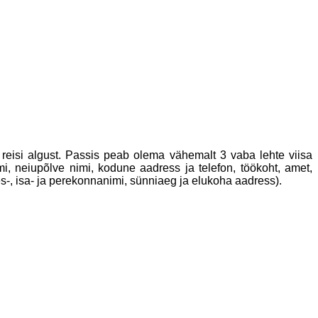
reisi algust. Passis peab olema vähemalt 3 vaba lehte viisa
i, neiupõlve nimi, kodune aadress ja telefon, töökoht, amet,
-, isa- ja perekonnanimi, sünniaeg ja elukoha aadress).