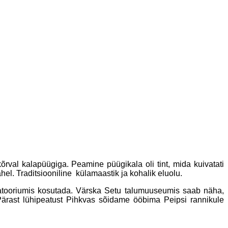
rval kalapüügiga. Peamine püügikala oli tint, mida kuivatati
el. Traditsiooniline külamaastik ja kohalik eluolu.
atooriumis kosutada. Värska Setu talumuuseumis saab näha,
s. Pärast lühipeatust Pihkvas sõidame ööbima Peipsi rannikule