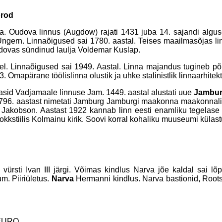
orod
Oudova linnus (Augdow) rajati 1431 juba 14. sajandi alguses 
ngern. Linnaõigused sai 1780. aastal. Teises maailmasõjas linn 
 Oudovas sündinud laulja Voldemar Kuslap.
eel. Linnaõigused sai 1949. Aastal. Linna majandus tugineb põ
 Omapärane töölislinna olustik ja uhke stalinistlik linnaarhitekt
asid Vadjamaale linnuse Jam. 1449. aastal alustati uue
Jambur
 1796. aastast nimetati Jamburg Jamburgi maakonna maakonnalinna
Jakobson. Aastast 1922 kannab linn eesti enamliku tegelase 
kkstiilis Kolmainu kirik. Soovi korral kohaliku muuseumi külast
ürsti Ivan III järgi. Võimas kindlus Narva jõe kaldal sai lõp
. Piiriületus.
Narva
Hermanni kindlus. Narva bastionid, Roots
EURO