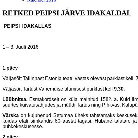
RETKED PEIPSI JÄRVE IDAKALDAL
PEIPSI IDAKALLAS
1 – 3. Juuli 2016
1.päev
Väljasõit Tallinnast Estonia teatri vastas olevast parklast kell
7
Väljasõit Tartust Vanemuise alumisest parklast kell
9.30.
Lüübnitsa.
Esmakordselt on küla mainitud 1582. a. Kuid ilm
suurtes kuivatusahjudes ja müüdi Tartus ning Pihkvas. Kalapüük
Värska
on kujunenud Setumaa üheks tähtsamaks keskuseks. 
kuidas elati siinkandis 80 aastat tagasi. Hubane talutare ja
puhkekeskusesse.
2.päev