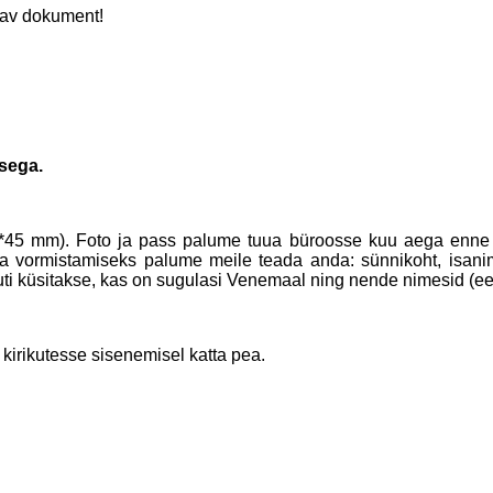
dav dokument!
sega.
35*45 mm). Foto ja pass palume tuua büroosse kuu aega enne 
isa vormistamiseks palume meile teada anda: sünnikoht, isanim
ti küsitakse, kas on sugulasi Venemaal ning nende nimesid (ees
 kirikutesse sisenemisel katta pea.