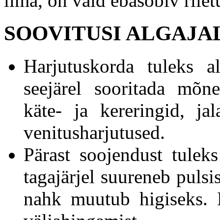
ilma, on vaid ebasobiv riiet
SOOVITUSI ALGAJA
Harjutuskorda tuleks a
seejärel sooritada mõn
käte- ja kereringid, ja
venitusharjutused.
Pärast soojendust tulek
tagajärjel suureneb puls
nahk muutub higiseks. 