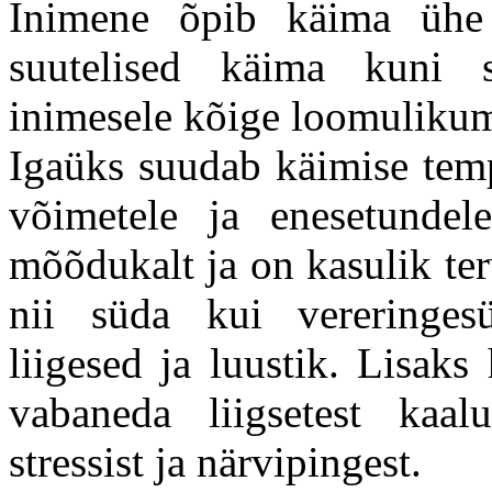
Inimene õpib käima ühe 
suutelised käima kuni 
inimesele kõige loomulikum
Igaüks suudab käimise temp
võimetele ja enesetunde
mõõdukalt ja on kasulik te
nii süda kui vereringesüs
liigesed ja luustik. Lisaks
vabaneda liigsetest kaal
stressist ja närvipingest.