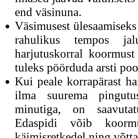
end väsinuna.
Väsimusest ülesaamiseks 
rahulikus tempos jal
harjutuskorral koormus
tuleks pöörduda arsti po
Kui peale korrapärast ha
ilma suurema pingutu
minutiga, on saavuta
Edaspidi võib koormu
käimisretkedel ning võtta 