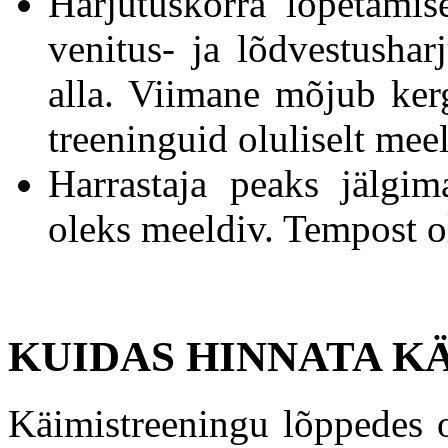
Harjutuskorra lõpetami
venitus- ja lõdvestushar
alla. Viimane mõjub ker
treeninguid oluliselt me
Harrastaja peaks jälgim
oleks meeldiv. Tempost o
KUIDAS HINNATA K
Käimistreeningu lõppedes o