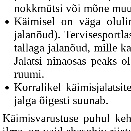
nokkmütsi või mõne muu 
Käimisel on väga olulin
jalanõud). Tervisesport
tallaga jalanõud, mille k
Jalatsi ninaosas peaks o
ruumi.
Korralikel käimisjalatsit
jalga õigesti suunab.
Käimisvarustuse puhul keht