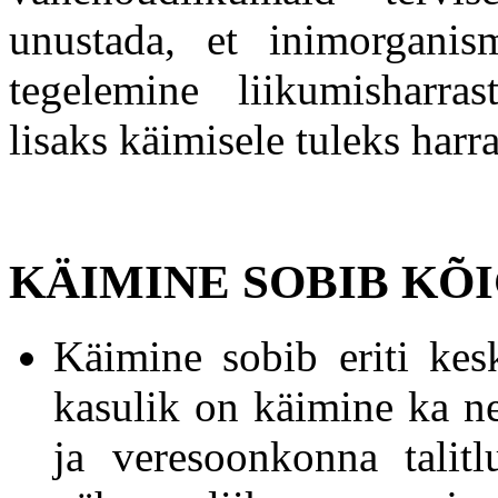
unustada, et inimorgani
tegelemine liikumisharra
lisaks käimisele tuleks harra
KÄIMINE SOBIB KÕ
Käimine sobib eriti kesk
kasulik on käimine ka n
ja veresoonkonna talit