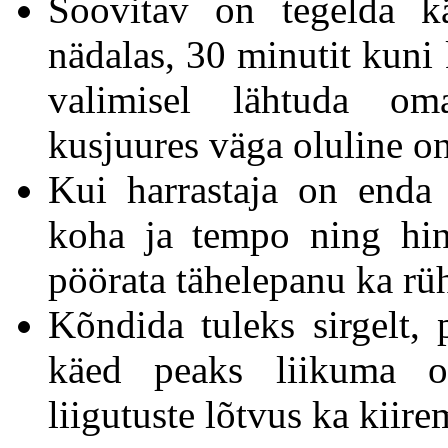
Soovitav on tegelda k
nädalas, 30 minutit kuni
valimisel lähtuda om
kusjuures väga oluline 
Kui harrastaja on enda
koha ja tempo ning hin
pöörata tähelepanu ka rühi
Kõndida tuleks sirgelt,
käed peaks liikuma ot
liigutuste lõtvus ka kiire