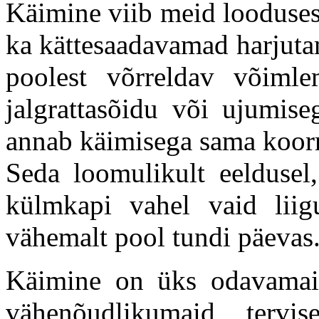
Käimine viib meid looduses
ka kättesaadavamad harjut
poolest võrreldav võimlem
jalgrattasõidu või ujumiseg
annab käimisega sama koor
Seda loomulikult eeldusel, 
külmkapi vahel vaid liigu
vähemalt pool tundi päevas
Käimine on üks odavamaid
vähenõudlikumaid tervis