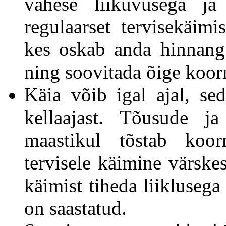
vähese liikuvusega ja 
regulaarset tervisekäimi
kes oskab anda hinnangu
ning soovitada õige koo
Käia võib igal ajal, se
kellaajast. Tõusude j
maastikul tõstab koo
tervisele käimine värskes
käimist tiheda liiklusega
on saastatud.