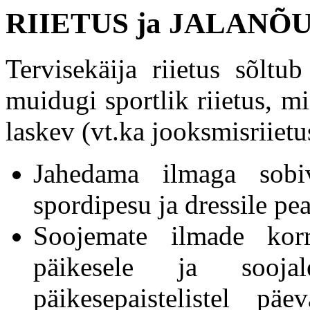
RIIETUS ja JALANÕ
Tervisekäija riietus sõlt
muidugi sportlik riietus, m
laskev (vt.ka jooksmisriietu
Jahedama ilmaga sobiv
spordipesu ja dressile p
Soojemate ilmade kor
päikesele ja soojal
päikesepaistelistel p