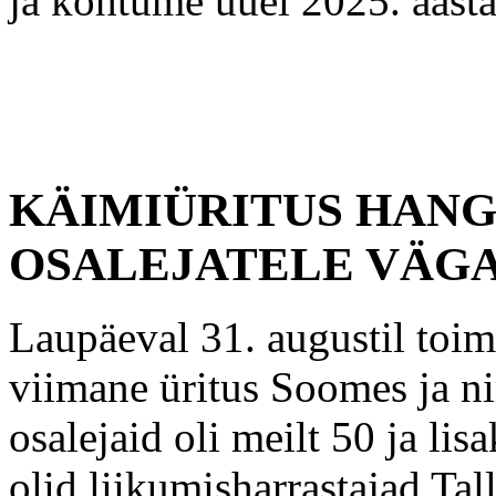
ja kohtume uuel 2025. aasta
KÄIMIÜRITUS HANG
OSALEJATELE VÄG
Laupäeval 31. augustil toim
viimane üritus Soomes ja 
osalejaid oli meilt 50 ja li
olid liikumisharrastajad Tal