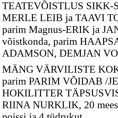
TEATEVÕISTLUS SIKK-SAK
MERLE LEIB ja TAAVI TOOM
parim Magnus-ERIK ja 
võistkonda, parim HAA
ADAMSON, DEMJAN VOL
MÄNG VÄRVILISTE KOKIL
parim PARIM VÕIDAB /J
HOKILITTER TÄPSUSVISE -
RIINA NURKLIK, 20 mees
poissi ja 4 tüdrukut.