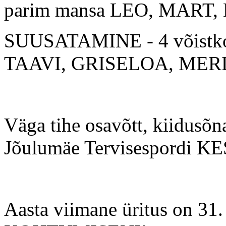
parim mansa LEO, MART
SUUSATAMINE - 4 võistk
TAAVI, GRISELOA, MER
Väga tihe osavõtt, kiidus
Jõulumäe Tervisespordi KES
Aasta viimane üritus on 31