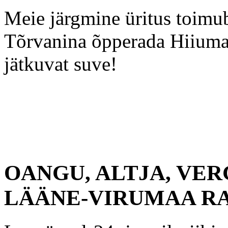
Meie järgmine üritus toimub
Tõrvanina õpperada
Hiiumaa
jätkuvat suve!
OANGU, ALTJA, VER
LÄÄNE-VIRUMAA R