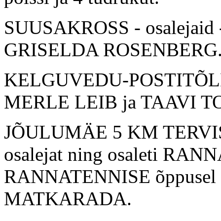
SUUSAKROSS - osalejaid 
GRISELDA ROSENBERG
KELGUVEDU-POSTITÕLD - 
MERLE LEIB ja TAAVI 
JÕULUMÄE 5 KM TERVIS
osalejat ning osaleti RA
RANNATENNISE õppusel n
MATKARADA.