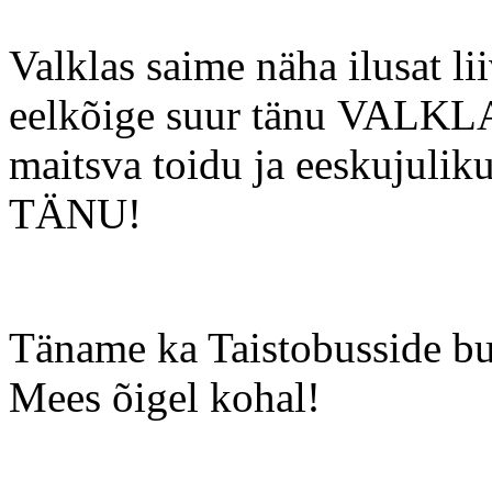
Valklas saime näha ilusat li
eelkõige suur tänu
VALKLA
maitsva toidu ja eeskujuli
TÄNU!
Täname ka Taistobusside b
Mees õigel kohal!