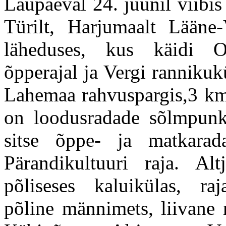
Laupäeval 24. juunil viibis 
Türilt, Harjumaalt Lääne-
läheduses, kus käidi O
õpperajal ja Vergi ranniku
Lahemaa rahvuspargis,3 km 
on loodusradade sõlmpunkt
sitse õppe- ja matkara
Pärandikultuuri raja. Al
põliseses kaluikülas, r
põline männimets, liivane 