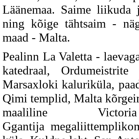
Läänemaa. Saime liikuda 
ning kõige tähtsaim - nä
maad - Malta.
Pealinn La Valetta - laevag
katedraal, Ordumeistrite 
Marsaxloki kaluriküla, paa
Qimi templid, Malta kõrgei
maaliline Victo
Ggantija megaliittemplikom