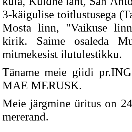
küla, Kuldne laht, San Anto
3-käigulise toitlustusega
Mosta linn, "Vaikuse lin
kirik. Saime osaleda Mu
mitmekesist ilutulestikku.
Täname meie giidi pr.ING
MAE MERUSK.
Meie järgmine üritus on 24
mererand.