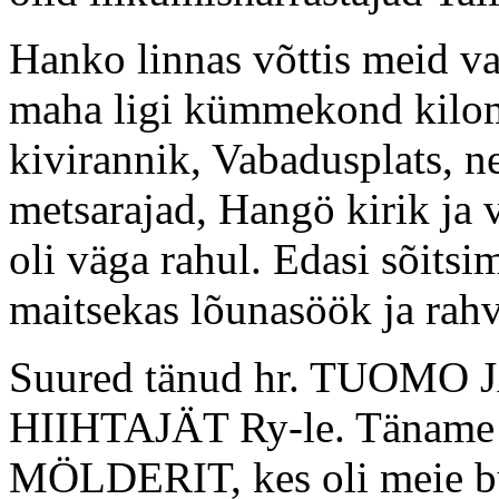
Hanko linnas võttis meid va
maha ligi kümmekond kilom
kivirannik, Vabadusplats, ne
metsarajad, Hangö kirik ja v
oli väga rahul. Edasi sõitsi
maitsekas lõunasöök ja rah
Suured tänud hr. TUOM
HIIHTAJÄT Ry-le. Täname 
MÖLDERIT, kes oli meie bus