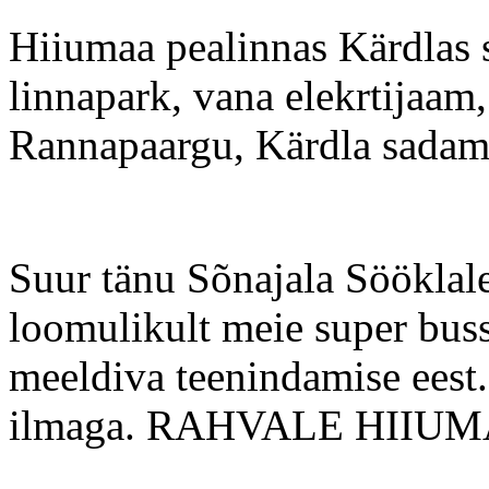
Hiiumaa pealinnas Kärdlas s
linnapark, vana elekrtijaa
Rannapaargu, Kärdla sadam
Suur tänu Sõnajala Sööklale
loomulikult meie super bu
meeldiva teenindamise eest.
ilmaga. RAHVALE HIIU