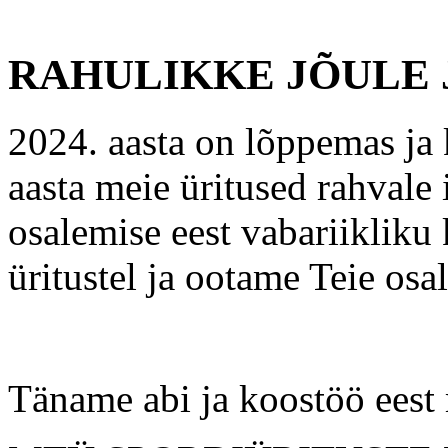
RAHULIKKE JÕULE J
2024. aasta on lõppemas ja
aasta meie üritused rahvale
osalemise eest vabariikliku
üritustel ja ootame Teie osa
Täname abi ja koostöö eest