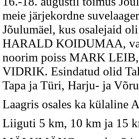
16.-18. augustil toimus Jõ
meie järjekordne suvelaager 
Jõulumäel, kus osalejaid o
HARALD KOIDUMAA, van
noorim poiss MARK LEIB,
VIDRIK. Esindatud olid Tall
Tapa ja Türi, Harju- ja Võr
Laagris osales ka külaline 
Liiguti 5 km, 10 km ja 15 k