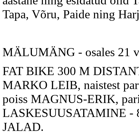
aastane ning esidatud olid T
Tapa, Võru, Paide ning Har
MÄLUMÄNG - osales 21 või
FAT BIKE 300 M DISTANTS 
MARKO LEIB, naistest pa
poiss MAGNUS-ERIK, pa
LASKESUUSATAMINE - 8 
JALAD.