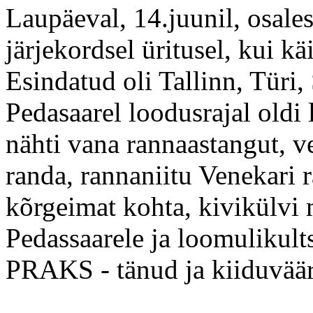
Laupäeval, 14.juunil, osale
järjekordsel üritusel, kui kä
Esindatud oli Tallinn, Türi
Pedasaarel loodusrajal oldi
nähti vana rannaastangut, v
randa, rannaniitu Venekari r
kõrgeimat kohta, kivikülvi 
Pedassaarele ja loomulikul
PRAKS - tänud ja kiiduväär