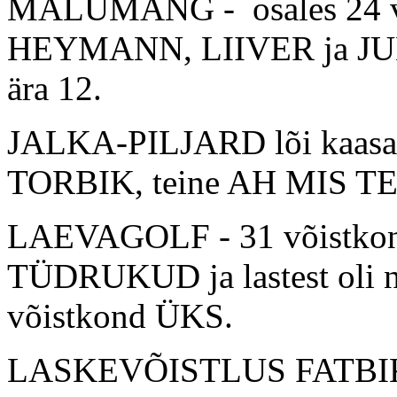
MÄLUMÄNG - osales 24 või
HEYMANN, LIIVER ja JUND
ära 12.
JALKA-PILJARD lõi kaasa
TORBIK, teine AH MIS T
LAEVAGOLF - 31 võistkond
TÜDRUKUD ja lastest oli ne
võistkond ÜKS.
LASKEVÕISTLUS FATBIKEG