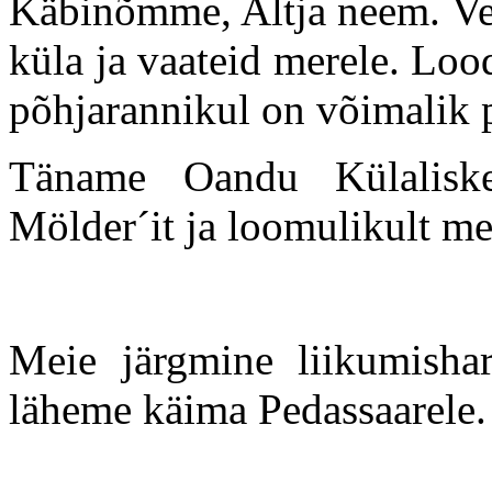
Käbinõmme, Altja neem. Ver
küla ja vaateid merele. Loo
põhjarannikul on võimalik 
Täname Oandu Külaliskes
Mölder´it ja loomulikult me
Meie järgmine liikumishar
läheme käima Pedassaarele.