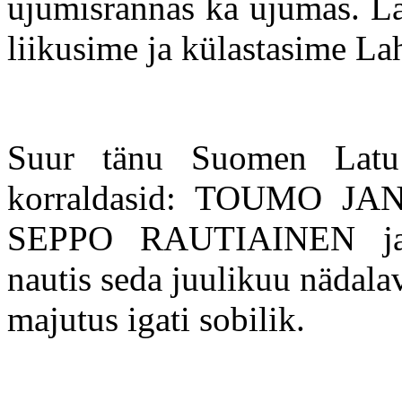
ujumisrannas ka ujumas. La
liikusime ja külastasime L
Suur tänu Suomen Latu 
korraldasid: TOUMO J
SEPPO RAUTIAINEN j
nautis seda juulikuu nädala
majutus igati sobilik.