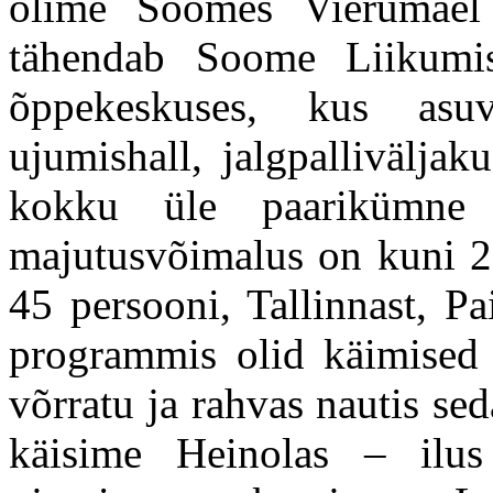
olime Soomes Vierumäel 
tähendab Soome Liikumis
õppekeskuses, kus asuv
ujumishall, jalgpalliväljak
kokku üle paarikümne s
majutusvõimalus on kuni 20
45 persooni, Tallinnast, Pa
programmis olid käimised m
võrratu ja rahvas nautis s
käisime Heinolas – ilus