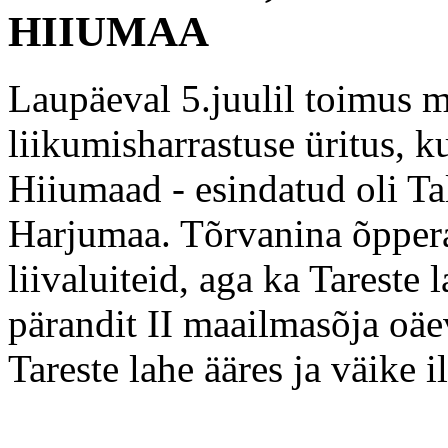
HIIUMAA
Laupäeval 5.juulil toimus m
liikumisharrastuse üritus, k
Hiiumaad - esindatud oli Ta
Harjumaa. Tõrvanina õpperaj
liivaluiteid, aga ka Tareste l
pärandit II maailmasõja oäe
Tareste lahe ääres ja väike i